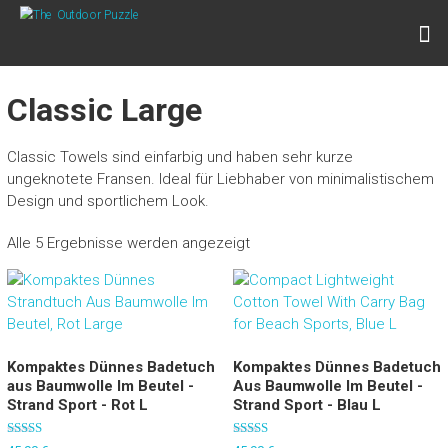
Zum
THE OUTDOOR PUZZLE
Inhalt
Lightweight Towels for Outdoor People
springen
Classic Large
Classic Towels sind einfarbig und haben sehr kurze
ungeknotete Fransen. Ideal für Liebhaber von minimalistischem
Design und sportlichem Look.
Alle 5 Ergebnisse werden angezeigt
Kompaktes Dünnes Badetuch
Kompaktes Dünnes Badetuch
aus Baumwolle Im Beutel -
Aus Baumwolle Im Beutel -
Strand Sport - Rot L
Strand Sport - Blau L
Bewertet mit
Bewertet mit