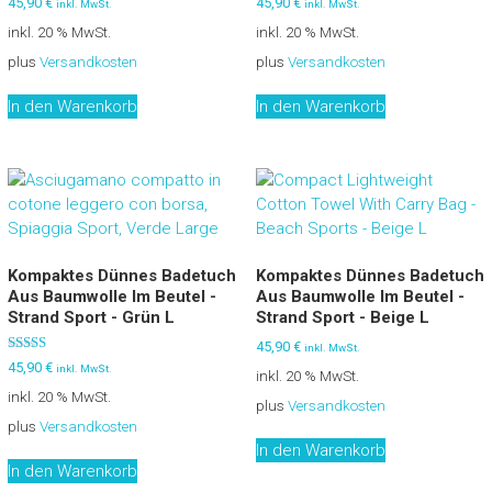
45,90
€
45,90
€
inkl. MwSt.
inkl. MwSt.
5.00
5.00
von 5
von 5
inkl. 20 % MwSt.
inkl. 20 % MwSt.
plus
Versandkosten
plus
Versandkosten
In den Warenkorb
In den Warenkorb
Kompaktes Dünnes Badetuch
Kompaktes Dünnes Badetuch
Aus Baumwolle Im Beutel -
Aus Baumwolle Im Beutel -
Strand Sport - Grün L
Strand Sport - Beige L
45,90
€
inkl. MwSt.
Bewertet mit
45,90
€
inkl. MwSt.
inkl. 20 % MwSt.
5.00
von 5
inkl. 20 % MwSt.
plus
Versandkosten
plus
Versandkosten
In den Warenkorb
In den Warenkorb