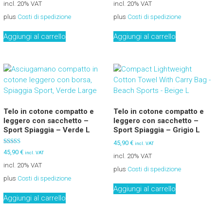
su 5
su 5
incl. 20% VAT
incl. 20% VAT
plus
Costi di spedizione
plus
Costi di spedizione
Aggiungi al carrello
Aggiungi al carrello
Telo in cotone compatto e
Telo in cotone compatto e
leggero con sacchetto –
leggero con sacchetto –
Sport Spiaggia – Verde L
Sport Spiaggia – Grigio L
45,90
€
incl. VAT
Valutato
45,90
€
incl. VAT
incl. 20% VAT
5.00
su 5
incl. 20% VAT
plus
Costi di spedizione
plus
Costi di spedizione
Aggiungi al carrello
Aggiungi al carrello