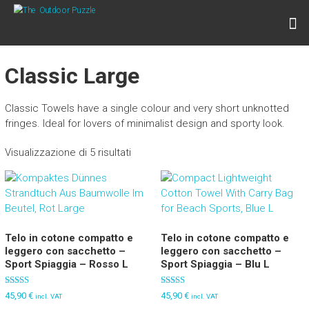
Skip
THE OUTDOOR PUZZLE
to
Lightweight Towels for Outdoor People
content
Classic Large
Classic Towels have a single colour and very short unknotted
fringes. Ideal for lovers of minimalist design and sporty look.
Visualizzazione di 5 risultati
Telo in cotone compatto e
Telo in cotone compatto e
leggero con sacchetto –
leggero con sacchetto –
Sport Spiaggia – Rosso L
Sport Spiaggia – Blu L
Valutato
Valutato
45,90
€
45,90
€
incl. VAT
incl. VAT
5.00
5.00