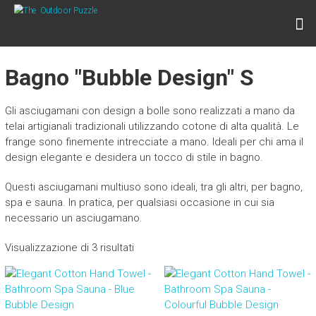
Skip
THE OUTDOOR PUZZLE
to
Lightweight Towels for Outdoor People
content
Bagno "Bubble Design" S
Gli asciugamani con design a bolle sono realizzati a mano da
telai artigianali tradizionali utilizzando cotone di alta qualità. Le
frange sono finemente intrecciate a mano. Ideali per chi ama il
design elegante e desidera un tocco di stile in bagno.
Questi asciugamani multiuso sono ideali, tra gli altri, per bagno,
spa e sauna. In pratica, per qualsiasi occasione in cui sia
necessario un asciugamano.
Visualizzazione di 3 risultati