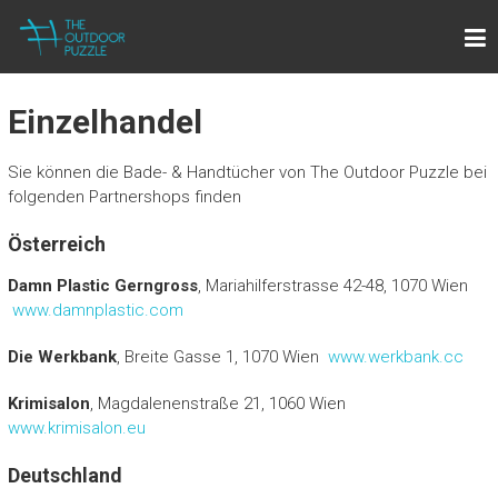
Zum
THE OUTDOOR PUZZLE
Inhalt
Lightweight Towels for Outdoor People
springen
Einzelhandel
Sie können die Bade- & Handtücher von The Outdoor Puzzle bei
folgenden Partnershops finden
Österreich
Damn Plastic Gerngross
, Mariahilferstrasse 42-48, 1070 Wien
www.damnplastic.com
Die Werkbank
, Breite Gasse 1, 1070 Wien
www.werkbank.cc
Krimisalon
, Magdalenenstraße 21, 1060 Wien
www.krimisalon.eu
Deutschland