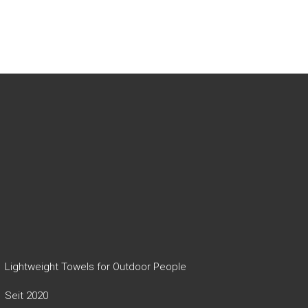
Lightweight Towels for Outdoor People
Seit 2020
Informationen
Nutzen & Handwerkskunst
FAQ
Pflegehinweis