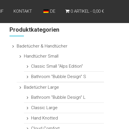
UF
KONTAKT
DE
0 ARTIKEL
0,00 €
Produktkategorien
Badetücher & Handtücher
Handtücher Small
Classic Small "Alps Edition"
Bathroom "Bubble Design" S
Badetücher Large
Bathroom "Bubble Design" L
Classic Large
Hand Knotted
Cloud Comfort