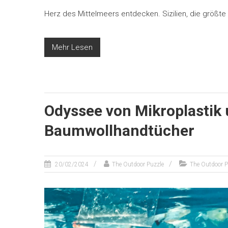
Herz des Mittelmeers entdecken. Sizilien, die größte 
Mehr Lesen
Odyssee von Mikroplastik 
Baumwollhandtücher
20/02/2024
The Outdoor Puzzle
The Outdoor P