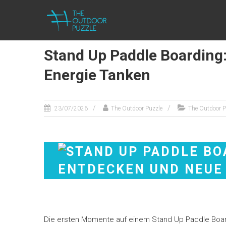
Zum
THE
Inhalt
springen
OUTDOOR
PUZZLE
Stand Up Paddle Boarding:
Lightweight
Energie Tanken
Towels for
Outdoor
People
23/07/2026
The Outdoor Puzzle
The Outdoor P
Die ersten Momente auf einem Stand Up Paddle Board 