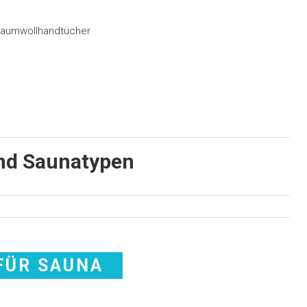
 Baumwollhandtücher
und Saunatypen